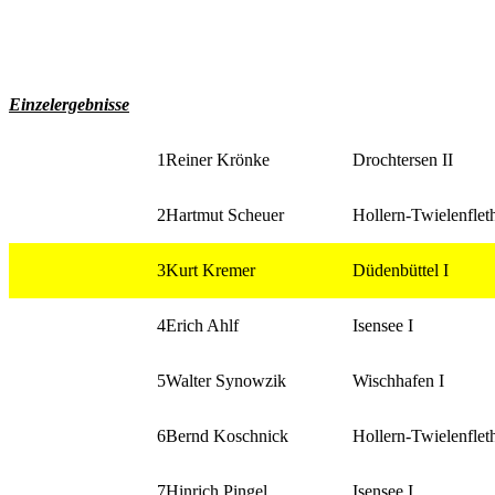
Einzelergebnisse
1
Reiner Krönke
Drochtersen II
2
Hartmut Scheuer
Hollern-Twielenfleth
3
Kurt Kremer
Düdenbüttel I
4
Erich Ahlf
Isensee I
5
Walter Synowzik
Wischhafen I
6
Bernd Koschnick
Hollern-Twielenfleth
7
Hinrich Pingel
Isensee I