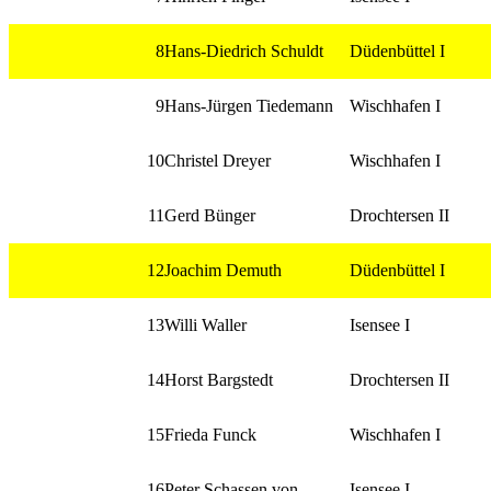
8
Hans-Diedrich Schuldt
Düdenbüttel I
9
Hans-Jürgen Tiedemann
Wischhafen I
10
Christel Dreyer
Wischhafen I
11
Gerd Bünger
Drochtersen II
12
Joachim Demuth
Düdenbüttel I
13
Willi Waller
Isensee I
14
Horst Bargstedt
Drochtersen II
15
Frieda Funck
Wischhafen I
16
Peter Schassen von
Isensee I