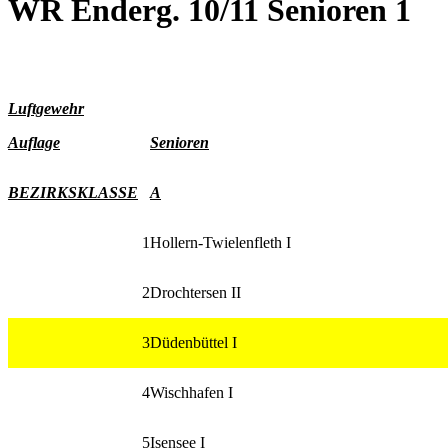
WR Enderg. 10/11 Senioren 1
Luftgewehr
Auflage
Senioren
BEZIRKSKLASSE
A
1
Hollern-Twielenfleth I
2
Drochtersen II
3
Düdenbüttel I
4
Wischhafen I
5
Isensee I