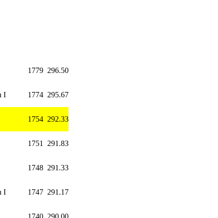
1779
296.50
 I
1774
295.67
1754
292.33
1751
291.83
1748
291.33
 I
1747
291.17
1740
290.00