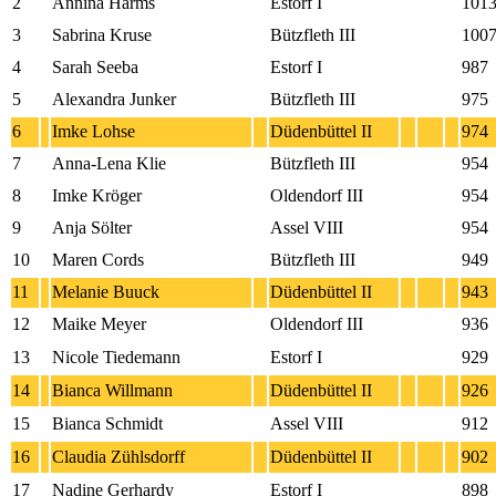
2
Annina Harms
Estorf I
101
3
Sabrina Kruse
Bützfleth III
100
4
Sarah Seeba
Estorf I
987
5
Alexandra Junker
Bützfleth III
975
6
Imke Lohse
Düdenbüttel II
974
7
Anna-Lena Klie
Bützfleth III
954
8
Imke Kröger
Oldendorf III
954
9
Anja Sölter
Assel VIII
954
10
Maren Cords
Bützfleth III
949
11
Melanie Buuck
Düdenbüttel II
943
12
Maike Meyer
Oldendorf III
936
13
Nicole Tiedemann
Estorf I
929
14
Bianca Willmann
Düdenbüttel II
926
15
Bianca Schmidt
Assel VIII
912
16
Claudia Zühlsdorff
Düdenbüttel II
902
17
Nadine Gerhardy
Estorf I
898