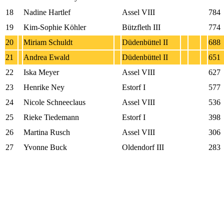
18
Nadine Hartlef
Assel VIII
784
19
Kim-Sophie Köhler
Bützfleth III
774
20
Miriam Schuldt
Düdenbüttel II
688
21
Andrea Ewald
Düdenbüttel II
651
22
Iska Meyer
Assel VIII
627
23
Henrike Ney
Estorf I
577
24
Nicole Schneeclaus
Assel VIII
536
25
Rieke Tiedemann
Estorf I
398
26
Martina Rusch
Assel VIII
306
27
Yvonne Buck
Oldendorf III
283