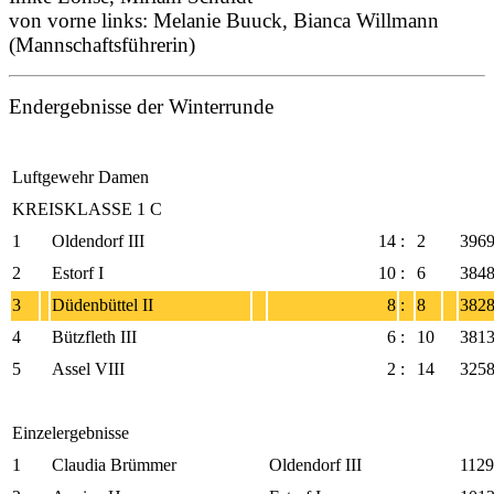
von vorne links: Melanie Buuck, Bianca Willmann
(Mannschaftsführerin)
Endergebnisse der Winterrunde
Luftgewehr Damen
KREISKLASSE 1 C
1
Oldendorf III
14
:
2
396
2
Estorf I
10
:
6
384
3
Düdenbüttel II
8
:
8
382
4
Bützfleth III
6
:
10
381
5
Assel VIII
2
:
14
325
Einzelergebnisse
1
Claudia Brümmer
Oldendorf III
1129